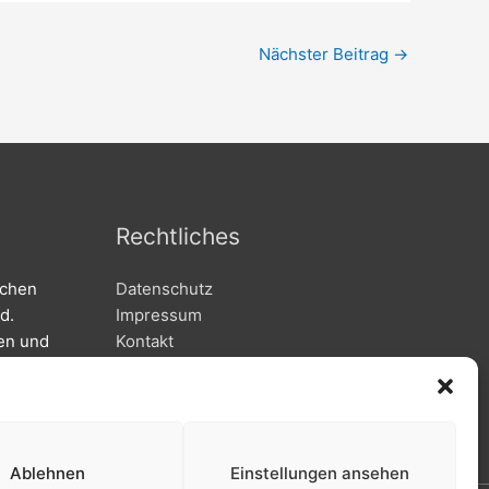
Nächster Beitrag
→
Rechtliches
dchen
Datenschutz
d.
Impressum
len und
Kontakt
uf an:
Cookie-Richtlinie (EU)
Ablehnen
Einstellungen ansehen