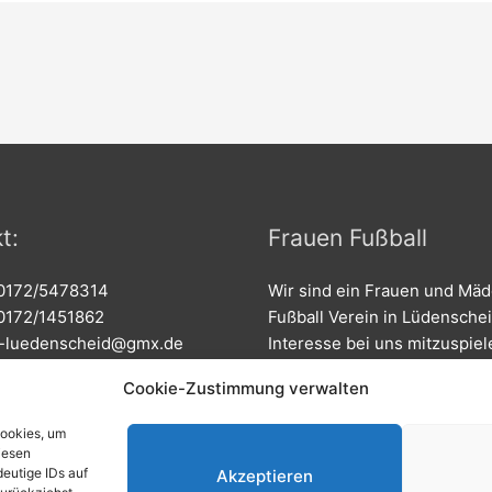
t:
Frauen Fußball
 0172/5478314
Wir sind ein Frauen und Mä
 0172/1451862
Fußball Verein in Lüdenschei
fc-luedenscheid@gmx.de
Interesse bei uns mitzuspie
Teil des Teams zu werden? R
Cookie-Zustimmung verwalten
0172/5478314.
Cookies, um
iesen
eutige IDs auf
Akzeptieren