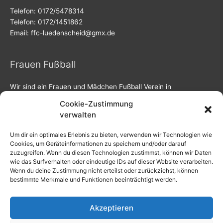
Telefon: 0172/5478314
Telefon: 0172/1451862
Email: ffc-luedenscheid@gmx.de
Frauen Fußball
Wir sind ein Frauen und Mädchen Fußball Verein in
Lüdenscheid. Interesse bei uns mitzuspielen und Teil des
Cookie-Zustimmung
Teams zu werden? Ruf an: 0172/5478314.
verwalten
Um dir ein optimales Erlebnis zu bieten, verwenden wir Technologien wie
Rechtliches
Cookies, um Geräteinformationen zu speichern und/oder darauf
zuzugreifen. Wenn du diesen Technologien zustimmst, können wir Daten
wie das Surfverhalten oder eindeutige IDs auf dieser Website verarbeiten.
Datenschutz
Wenn du deine Zustimmung nicht erteilst oder zurückziehst, können
Impressum
bestimmte Merkmale und Funktionen beeinträchtigt werden.
Kontakt
Cookie-Richtlinie (EU)
Akzeptieren